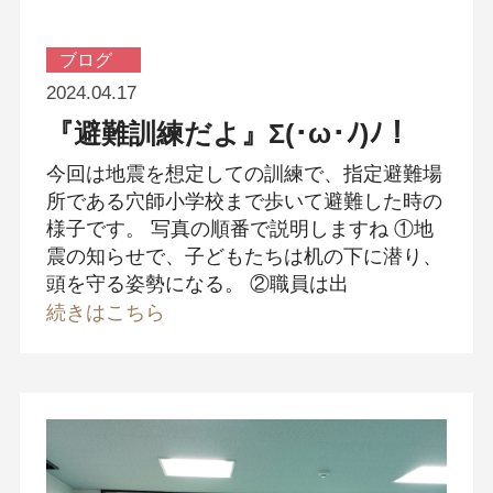
ブログ
2024.04.17
『避難訓練だよ』Σ(･ω･ﾉ)ﾉ！
今回は地震を想定しての訓練で、指定避難場
所である穴師小学校まで歩いて避難した時の
様子です。 写真の順番で説明しますね ①地
震の知らせで、子どもたちは机の下に潜り、
頭を守る姿勢になる。 ②職員は出
続きはこちら