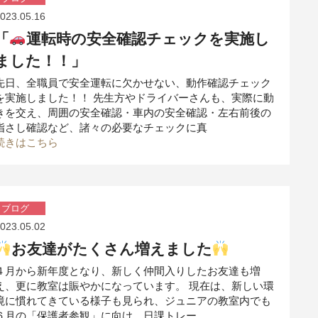
023.05.16
「
運転時の安全確認チェックを実施し
ました！！」
先日、全職員で安全運転に欠かせない、動作確認チェック
を実施しました！！ 先生方やドライバーさんも、実際に動
きを交え、周囲の安全確認・車内の安全確認・左右前後の
指さし確認など、諸々の必要なチェックに真
続きはこちら
ブログ
023.05.02
お友達がたくさん増えました
４月から新年度となり、新しく仲間入りしたお友達も増
え、更に教室は賑やかになっています。 現在は、新しい環
境に慣れてきている様子も見られ、ジュニアの教室内でも
６月の「保護者参観」に向け、日課トレー