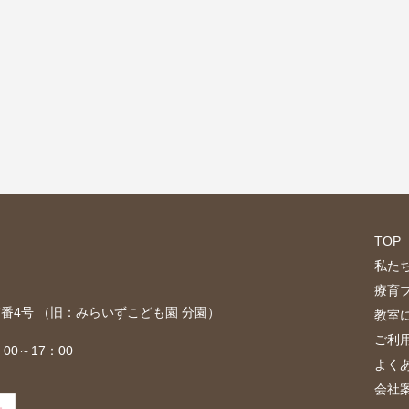
TOP
私た
療育
目7番4号 （旧：みらいずこども園 分園）
教室
ご利
00～17：00
よく
会社