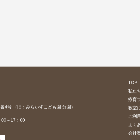
TOP
私た
療育
目7番4号 （旧：みらいずこども園 分園）
教室
ご利
00～17：00
よく
会社