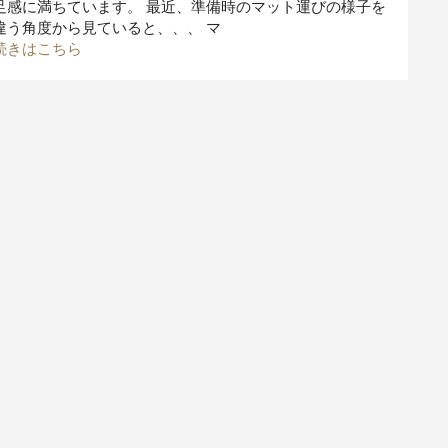
足感に満ちています。 最近、準備時のマット運びの様子を
違う角度から見ていると、、、 マ
続きはこちら