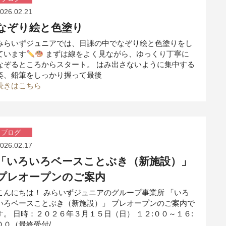
026.02.21
なぞり絵と色塗り
みらいずジュニアでは、日課の中でなぞり絵と色塗りをし
ています
まずは線をよく見ながら、ゆっくり丁寧に
なぞるところからスタート。 はみ出さないように集中する
姿、鉛筆をしっかり握って最後
続きはこちら
ブログ
026.02.17
「いろいろベースことぶき（新施設）」
プレオープンのご案内
こんにちは！ みらいずジュニアのグループ事業所 「いろ
いろベースことぶき（新施設）」 プレオープンのご案内で
す。 日時：２０２６年３月１５日（日） １２:００～１６:
００（最終受付/