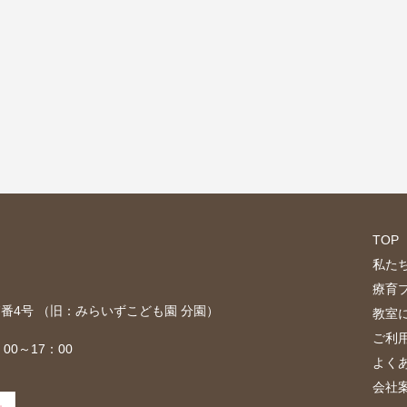
TOP
私た
療育
目7番4号 （旧：みらいずこども園 分園）
教室
ご利
00～17：00
よく
会社