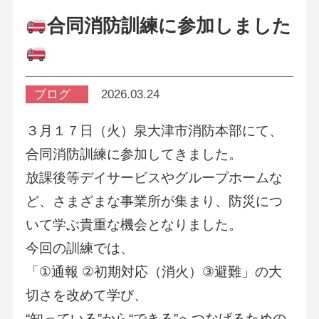
合同消防訓練に参加しました
ブログ
2026.03.24
３
月
１７
日（火）泉大津市消防本部にて、
合同消防訓練に参加してきました。
放課後等デイサービスやグループホームな
ど、さまざまな事業所が集まり、防災につ
いて学ぶ貴重な機会となりました。
今回の訓練では、
「
①
通報
②
初期対応（消火）
③
避難」の大
切さを改めて学び、
“
知っている
”
から
“
できる
”
へつなげるための