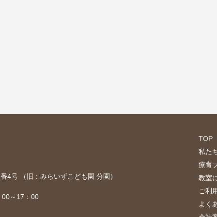
TOP
私た
療育
目7番4号 （旧：みらいずこども園 分園）
教室
ご利
00～17：00
よく