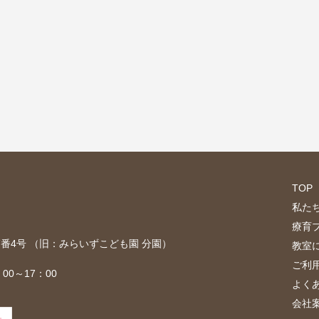
TOP
私た
療育
目7番4号 （旧：みらいずこども園 分園）
教室
ご利
00～17：00
よく
会社