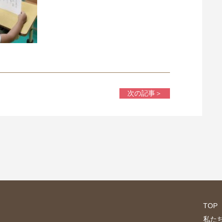
次の記事＞
TOP
私た