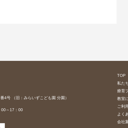
TOP
私た
療育
目7番4号 （旧：みらいずこども園 分園）
教室
ご利
00～17：00
よく
会社